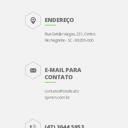
ENDEREÇO
Rua Getúlio Vargas, 231, Centro
Rio Negrinho - SC - 89295-000
E-MAIL PARA
CONTATO
contato@sindicato
spmrn.com.br
(47) 3644.5953